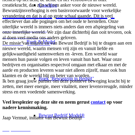
creatiekracht, dan zijn wij een anker voor de nieuwe wereld.
Coaching
Bewustzijn in Bedrijf
Bewustzijnsverhoging is een basisvoorwaarde voor werkelijke
verandering en dat is al op grote schaal gaande. Dit is veel
effectiever dan alle pogingen om het oude te herstellen. Onze
uiterlijke wereld is immers niets anders dan een afspiegeling van
Inspirerend boek
onze innerlijke wereld. We zijn daar dichterbij dan ooit tevoren, ook
over bewustzijn en
al doen veel media ons anders geloven.
vitale organisaties
Boek & Model
De missie van mijzelf en van Bewust Bedrijf is bij te dragen aan een
nieuwe wereld, waarin mensen vrij zijn en vanuit liefde en
gelijkwaardigheid samenwerken en -leven. Een wereld waar
mensen hun passie volgen en leven vanuit hun hart. Waar onze
bedrijven en organisaties respectvol omgaan met elkaar en met de
aarde en producten leveren waar niet alleen zijzelf, maar ook hun
klanten en de wereld blij en beter van worden.
Boek ‘Bewustzijn in Bedrijf’
Ik ben graag jouw partner om deze positieve beweging kracht bij te
zetten, met meer energie, meer vitaliteit, meer levensvreugde, minder
stress en een voedende samenwerking.
Veel leesplezier op deze site en neem gerust
contact
op voor
nadere kennismaking.
Bewust Bedrijf Model®
Jaap Vermuë, initiator van Bewust Bedrijf
Jaap Vermuë