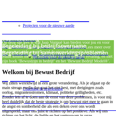
Coaching en begeleiding
Projecten voor de nieuwe aarde
Individuele coaching
Teamcoaching
Op deze site lees je wat Jaap Vermuë kan bieden voor jou en voor
Begeleiding bij bedrijfsovername
de ontwikkeling van jouw werk, bedrijf of project. Lees meer over
Begeleiding bij samenwerkingsproblemen
de nieuwe aarde en welke rol de nieuwe generatie hierin speelt.
Maak kennis met zijn authentieke visie en gedegen ervaring, en met
Projecten voor de nieuwe aarde
zijn boek ‘Bewustzijn in bedrijf’ en het ‘Bewust Bedrijf Model®’.
Welkom bij Bewust Bedrijf
Opstellingen
Wij zitten wereldwijd in een grote verandering. Als je afgaat op de
main stream media dan gaat het niet best, met dreigingen zoals
Coaching & begeleiding
oorlog, migrantenstromen, klimaat, politieke grilligheden, etc.
Snel zicht op de stand van zaken
Zonder iets af te doen aan de ernst van deze problemen, is voor mij
Krachtige voorbereiding op verandering
heel duidelijk dat de beste strategie is om bewust niet mee te gaan in
de angst en somberheid die als een deken over ons wordt
Bewust Bedrijf Model voor transformatie va
uitgespreid, maar ons juist te richten op het positieve. Als wij ons
richten op het licht, de liefde en het vertrouwen in onze