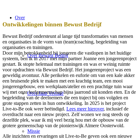
Over
Ontwikkelingen binnen Bewust Bedrijf
Bewust Bedrijf ondersteunt al lange tijd transformaties van mensen
en organisaties in de vorm van (team)coaching, begeleiding van
organisaties en trainingen.
Door mijn betrokkenheid bij jongeren die vastlopen in het huidige
Over Bewust Bedrijf
systeem, ben ik in 2017 met mijn partner Joanne een jongerenproject
gestart. Ik stopte helemaal met trainingen en was er weinig ruimte
voor opdrachten via Bewust Bedrijf. Het jongerenproject was een
geweldig avontuur. Alle perikelen en euforie om van een kale akker
een bruisende plek te maken met een krachtig team, een mooi
jongerengebouw, een werkplaats/atelier en een prachtige tuin waar
wij met onze leefgemeenschap bijna jaarrond uit konden eten. En de
Over Jaap Vermuë
begeleiding van de deelnemers die een traject bij ons volgden en
grote stappen zetten in hun ontwikkeling. In 2025 is het project
Live-to-Be ook weer beëindigd.
Lees meer hierover
, inclusief de
overdracht naar een nieuw project. Zelf wonen we nog steeds op
dezelfde plek, waar ik mij veel bezig hou met de opbouw van de
grotere gemeenschap van de pionierswijk Almere Oosterwold.
Missie
Alle inzichten en ervaringen uit Live-to-Be geven ook een nieuwe