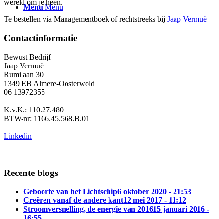
wereld om je heen.
Menu
Menu
Te bestellen via Managementboek of rechtstreeks bij
Jaap Vermuë
Contactinformatie
Bewust Bedrijf
Jaap Vermuë
Rumilaan 30
1349 EB Almere-Oosterwold
06 13972355
K.v.K.: 110.27.480
BTW-nr: 1166.45.568.B.01
Linkedin
Recente blogs
Geboorte van het Lichtschip
6 oktober 2020 - 21:53
Creëren vanaf de andere kant
12 mei 2017 - 11:12
Stroomversnelling, de energie van 2016
15 januari 2016 -
16:55