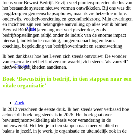
focus voor Bewust Bedrijf. Er zijn veel pioniersprojecten die los van
het bestaande systeem nieuwe vormen ontwikkelen. Bij ons was dit
jeugdzorg en gemeenschapsopbouw, maar ik zie hetzelfde in bijv.
onderwijs, voedselvoorziening en gezondheidszorg. Mijn ervaringen
en inzichten zijn een belangrijke aanvulling op alles wat ik binnen
Visie
Bewust Bedrijf al jarenlang met veel plezier doe, zoals
bedrijfsopstellingen (altijd onder de indruk van de enorme impact
hiervan), individuele coaching, jongeren-coaching en team-
coaching, begeleiding van bedrijfsoverdracht en samenwerking.
Ik ben dankbaar hoe het Leven zich steeds ontvouwt. De wonder
van co-creatie met het Universum waarbij zich steeds ‘als vanzelf’
Contact
nieuwe mogelijkheden aandienen.
Boek ‘Bewustzijn in bedrijf, in tien stappen naar een
vitale organisatie’
Zoek
In 2012 verscheen de eerste druk. Ik ben steeds weer verbaasd hoe
actueel dit boek nog steeds is in 2026. Het boek gaat over
bewustzijnsontwikkeling als basis voor verandering in de
buitenwereld. Het leid je in tien stappen naar meer vitaliteit en
balans in jezelf, in je werk, je organisatie en uiteindelijk ook in de