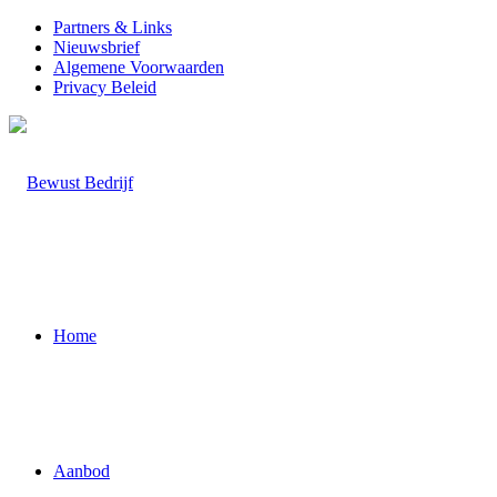
Partners & Links
Nieuwsbrief
Algemene Voorwaarden
Privacy Beleid
Werken aan de ni
Home
Speciale rol v
Samenw
Voor een wereld waar we gelukkig van wo
Aanbod